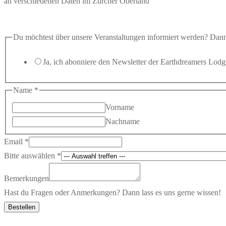
an verschiedenen Daten im Zürcher Oberland
Du möchtest über unsere Veranstaltungen informiert werden? Dann
Ja, ich abonniere den Newsletter der Earthdreamers Lodg
Name
*
Vorname
Nachname
unseren
Email
*
unsere
Bitte auswählen
*
Email
Bemerkungen
Hast du Fragen oder Anmerkungen? Dann lass es uns gerne wissen!
Bestellen